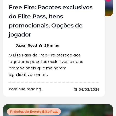
Free Fire: Pacotes exclusivos
do Elite Pass, Itens
promocionais, Opções de
jogador
25 mins
Jaxon Reed
O Elite Pass de Free Fire oferece aos
jogadores pacotes exclusivos e itens
promocionais que melhoram
significativamente…
continue reading..
06/03/2026
Prémios do Evento Elite Pass