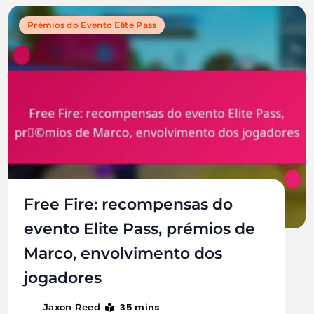
Prémios do Evento Elite Pass
Free Fire: recompensas do
evento Elite Pass, prémios de
Marco, envolvimento dos
jogadores
35 mins
Jaxon Reed