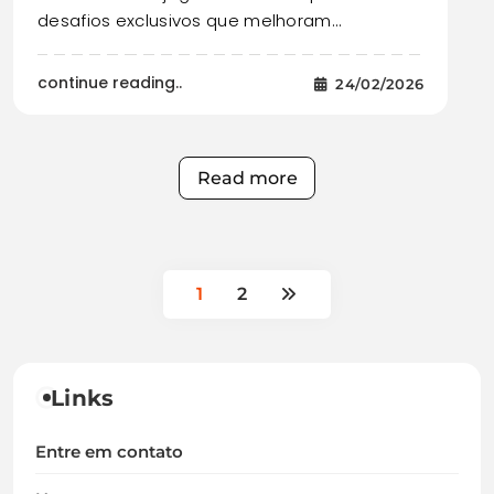
desafios exclusivos que melhoram…
continue reading..
24/02/2026
Read more
1
2
Links
Entre em contato