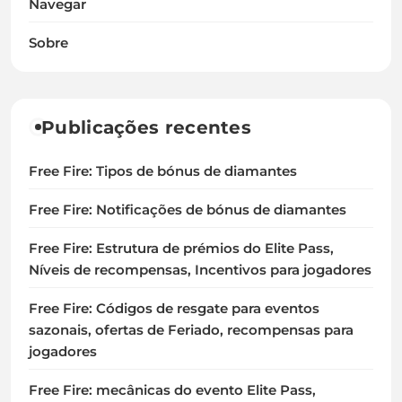
Navegar
Sobre
Publicações recentes
Free Fire: Tipos de bónus de diamantes
Free Fire: Notificações de bónus de diamantes
Free Fire: Estrutura de prémios do Elite Pass,
Níveis de recompensas, Incentivos para jogadores
Free Fire: Códigos de resgate para eventos
sazonais, ofertas de Feriado, recompensas para
jogadores
Free Fire: mecânicas do evento Elite Pass,