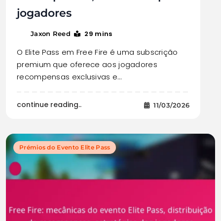
jogadores
29 mins
Jaxon Reed
O Elite Pass em Free Fire é uma subscrição
premium que oferece aos jogadores
recompensas exclusivas e…
continue reading..
11/03/2026
Prémios do Evento Elite Pass