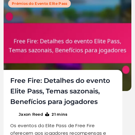
Prémios do Evento Elite Pass
Free Fire: Detalhes do evento
Elite Pass, Temas sazonais,
Benefícios para jogadores
21 mins
Jaxon Reed
Os eventos do Elite Pass de Free Fire
oferecem aos jogadores recompensas e