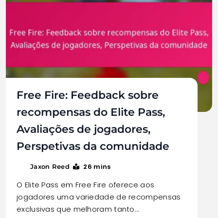
Free Fire: Feedback sobre
recompensas do Elite Pass,
Avaliações de jogadores,
Perspetivas da comunidade
26 mins
Jaxon Reed
O Elite Pass em Free Fire oferece aos
jogadores uma variedade de recompensas
exclusivas que melhoram tanto…