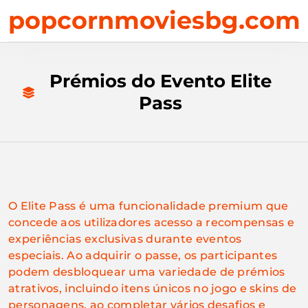
Skip
popcornmoviesbg.com
to
content
Prémios do Evento Elite
Pass
O Elite Pass é uma funcionalidade premium que
concede aos utilizadores acesso a recompensas e
experiências exclusivas durante eventos
especiais. Ao adquirir o passe, os participantes
podem desbloquear uma variedade de prémios
atrativos, incluindo itens únicos no jogo e skins de
personagens, ao completar vários desafios e