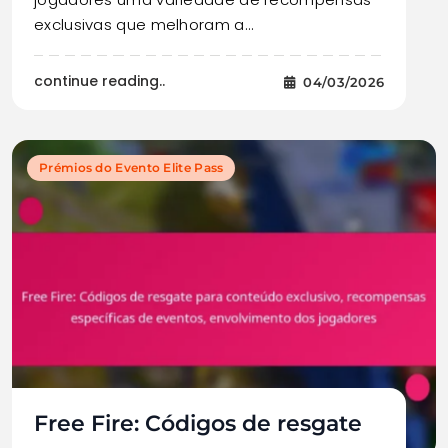
exclusivas que melhoram a…
continue reading..
04/03/2026
Prémios do Evento Elite Pass
Free Fire: Códigos de resgate