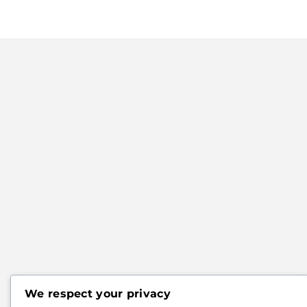
We respect your privacy